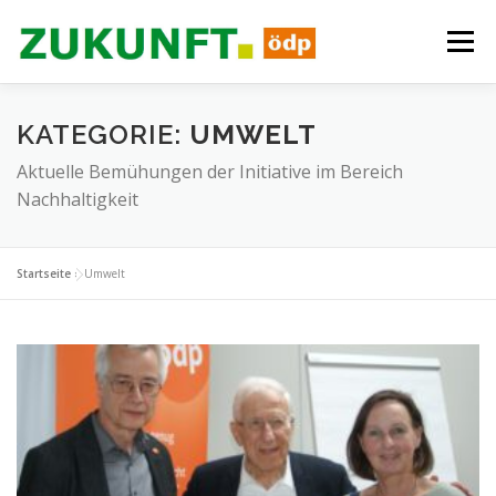
Zum
Inhalt
Menü
springen
ÜBER UNS
PROGRAMM
ANTRÄGE
KATEGORIE:
UMWELT
Aktuelle Bemühungen der Initiative im Bereich
Nachhaltigkeit
BÜRGERBEGEHREN
AKTUELLES
EVENTS
Startseite
»
Umwelt
MEDIEN