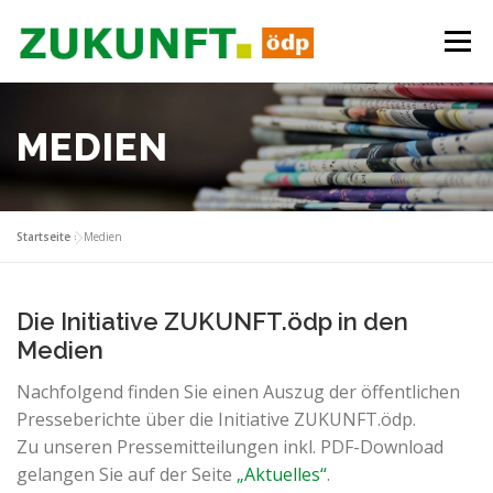
Zum
Inhalt
Menü
springen
ÜBER UNS
PROGRAMM
ANTRÄGE
MEDIEN
BÜRGERBEGEHREN
AKTUELLES
EVENTS
Startseite
»
Medien
MEDIEN
Die Initiative ZUKUNFT.ödp in den
Medien
Nachfolgend finden Sie einen Auszug der öffentlichen
Presseberichte über die Initiative ZUKUNFT.ödp.
Zu unseren Pressemitteilungen inkl. PDF-Download
gelangen Sie auf der Seite
„Aktuelles“
.